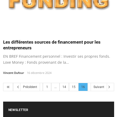
Les différentes sources de financement pour les
entrepreneurs
EN BREF Financement personnel : Investir ses propres fonds.
Love Money : Fonds provenant de la…
Vincent Dufour
16 décembre 2024
Précédent
1
...
14
15
16
Suivant
NEWSLETTER