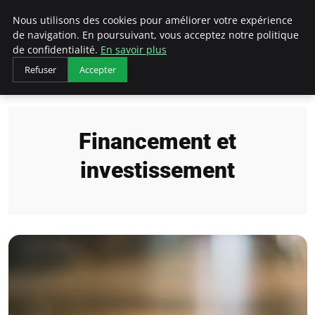
LECFCM
Nous utilisons des cookies pour améliorer votre expérience
de navigation. En poursuivant, vous acceptez notre politique
de confidentialité.
En savoir plus
Refuser
Accepter
Accueil
Financement et investissement
Financement et
investissement