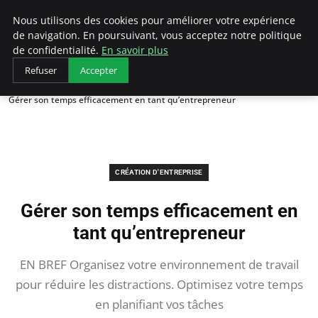
LECFCM
Nous utilisons des cookies pour améliorer votre expérience
de navigation. En poursuivant, vous acceptez notre politique
de confidentialité.
En savoir plus
Refuser
Accepter
Accueil
Création d'entreprise
Gérer son temps efficacement en tant qu’entrepreneur
CRÉATION D'ENTREPRISE
Gérer son temps efficacement en
tant qu’entrepreneur
EN BREF Organisez votre environnement de travail
pour réduire les distractions. Optimisez votre temps
en planifiant vos tâches