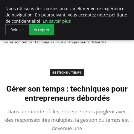
LECFCM
Nous utilisons des cookies pour améliorer votre expérience
de navigation. En poursuivant, vous acceptez notre politique
de confidentialité.
En savoir plus
Refuser
Accepter
Accueil
Gestion du temps
Gérer son temps : techniques pour entrepreneurs débordés
GESTION DU TEMPS
Gérer son temps : techniques pour
entrepreneurs débordés
Dans un monde où les entrepreneurs jonglent avec
des responsabilités multiples, la gestion du temps est
devenue une