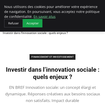
LECFCM
Nous utilisons des cookies pour améliorer votre expérience
de navigation. En poursuivant, vous acceptez notre politique
de confidentialité.
En savoir plus
Refuser
Accepter
Accueil
Financement et investissement
Investir dans l’innovation sociale : quels enjeux ?
FINANCEMENT ET INVESTISSEMENT
Investir dans l’innovation sociale :
quels enjeux ?
EN BREF Innovation sociale: un concept élargi et
dynamique. Réponses créatives aux besoins sociaux
non satisfaits. Impact durable