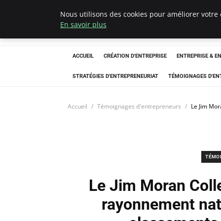
Nous utilisons des cookies pour améliorer votre 
LECFCM
En savoir plus
ACCUEIL
CRÉATION D'ENTREPRISE
ENTREPRISE & E
STRATÉGIES D'ENTREPRENEURIAT
TÉMOIGNAGES D'EN
Accueil
Témoignages d'entrepreneurs
Le Jim Mor
TÉMO
Le Jim Moran Coll
rayonnement nat