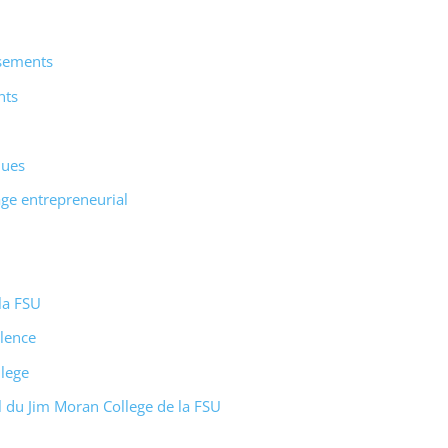
ssements
nts
ques
ge entrepreneurial
la FSU
lence
lege
 du Jim Moran College de la FSU