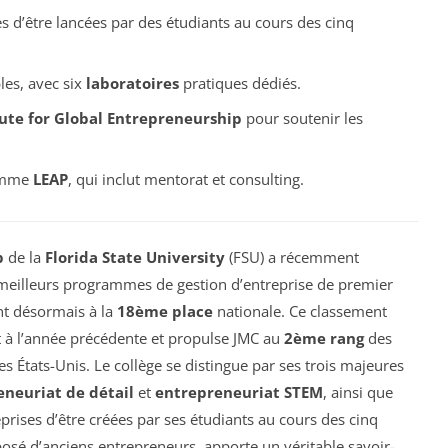
 d’être lancées par des étudiants au cours des cinq
les, avec six
laboratoires
pratiques dédiés.
ute for Global Entrepreneurship
pour soutenir les
ramme
LEAP
, qui inclut mentorat et consulting.
p
de la
Florida State University
(FSU) a récemment
 meilleurs programmes de gestion d’entreprise de premier
ant désormais à la
18ème place
nationale. Ce classement
rt à l’année précédente et propulse JMC au
2ème rang
des
 États-Unis. Le collège se distingue par ses trois majeures
eneuriat de détail
et
entrepreneuriat STEM
, ainsi que
prises d’être créées par ses étudiants au cours des cinq
osé d’anciens entrepreneurs, apporte un véritable savoir-