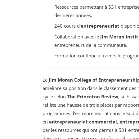
Ressources permettant à 531 entreprises
dernières années.
240 cours d’
entrepreneuriat
disponib
Collaboration avec le
Jim Moran Instit
entrepreneurs de la communauté.
Formation continue à travers le prog
Le
Jim Moran College of Entrepreneurshi
amélioré sa position dans le classement des
cycle selon
The Princeton Review
, se hiss
reflète une hausse de trois places par rappo
programmes d’entrepreneuriat dans le Sud des
en
entrepreneuriat commercial
,
entrepr
par les ressources qui ont permis à 531 entre
dernières années. Le corps professoral, comp