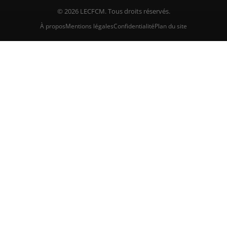
© 2026 LECFCM. Tous droits réservés.
À propos
Mentions légales
Confidentialité
Plan du site