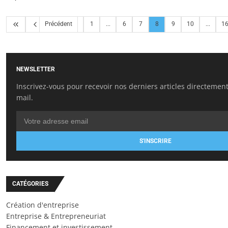
Précédent
1
...
6
7
8
9
10
...
1
NEWSLETTER
Inscrivez-vous pour recevoir nos derniers articles directement
mail.
S'INSCRIRE
CATÉGORIES
Création d'entreprise
Entreprise & Entrepreneuriat
Financement et investissement