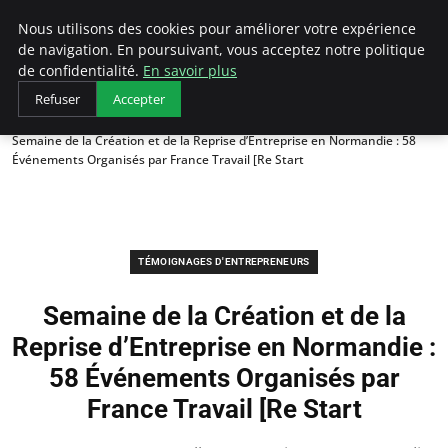
LECFCM
Nous utilisons des cookies pour améliorer votre expérience
de navigation. En poursuivant, vous acceptez notre politique
de confidentialité.
En savoir plus
Refuser
Accepter
Accueil
Témoignages d'entrepreneurs
Semaine de la Création et de la Reprise d’Entreprise en Normandie : 58
Événements Organisés par France Travail [Re Start
TÉMOIGNAGES D'ENTREPRENEURS
Semaine de la Création et de la
Reprise d’Entreprise en Normandie :
58 Événements Organisés par
France Travail [Re Start