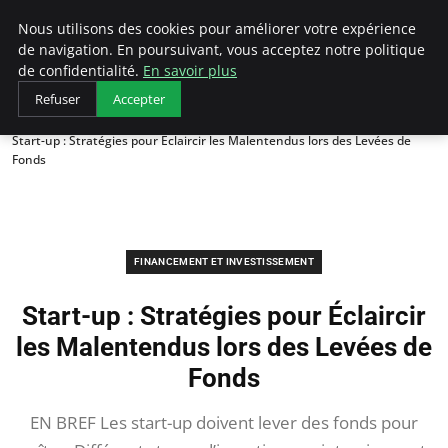
LECFCM
Nous utilisons des cookies pour améliorer votre expérience
de navigation. En poursuivant, vous acceptez notre politique
de confidentialité.
En savoir plus
Refuser
Accepter
Accueil
Financement et investissement
Start-up : Stratégies pour Éclaircir les Malentendus lors des Levées de
Fonds
FINANCEMENT ET INVESTISSEMENT
Start-up : Stratégies pour Éclaircir
les Malentendus lors des Levées de
Fonds
EN BREF Les start-up doivent lever des fonds pour