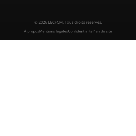
© 2026 LECFCM. Tous droits réservés.
À propos
Mentions légales
Confidentialité
Plan du site