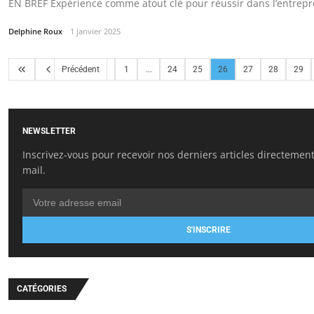
EN BREF Expérience comme atout clé pour réussir dans l’entrepr
Delphine Roux
1 janvier 2025
Précédent
1
...
24
25
26
27
28
29
NEWSLETTER
Inscrivez-vous pour recevoir nos derniers articles directement
mail.
S'INSCRIRE
CATÉGORIES