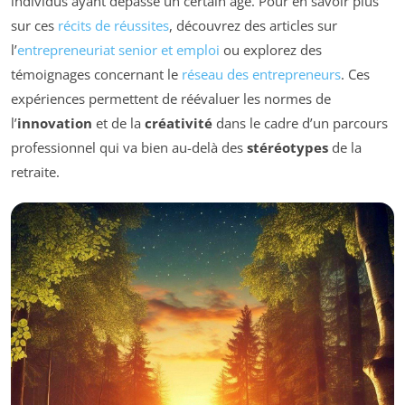
individus ayant dépassé un certain âge. Pour en savoir plus
sur ces
récits de réussites
, découvrez des articles sur
l’
entrepreneuriat senior et emploi
ou explorez des
témoignages concernant le
réseau des entrepreneurs
. Ces
expériences permettent de réévaluer les normes de
l’
innovation
et de la
créativité
dans le cadre d’un parcours
professionnel qui va bien au-delà des
stéréotypes
de la
retraite.