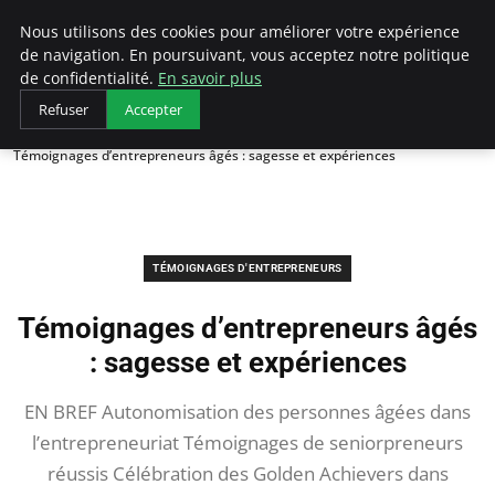
LECFCM
Nous utilisons des cookies pour améliorer votre expérience
de navigation. En poursuivant, vous acceptez notre politique
de confidentialité.
En savoir plus
Refuser
Accepter
Accueil
Témoignages d'entrepreneurs
Témoignages d’entrepreneurs âgés : sagesse et expériences
TÉMOIGNAGES D'ENTREPRENEURS
Témoignages d’entrepreneurs âgés
: sagesse et expériences
EN BREF Autonomisation des personnes âgées dans
l’entrepreneuriat Témoignages de seniorpreneurs
réussis Célébration des Golden Achievers dans