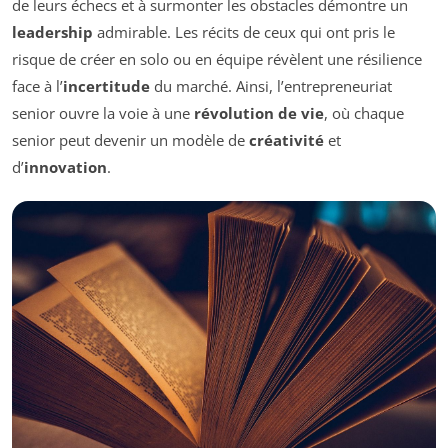
de leurs échecs et à surmonter les obstacles démontre un
leadership
admirable. Les récits de ceux qui ont pris le
risque de créer en solo ou en équipe révèlent une résilience
face à l’
incertitude
du marché. Ainsi, l’entrepreneuriat
senior ouvre la voie à une
révolution de vie
, où chaque
senior peut devenir un modèle de
créativité
et
d’
innovation
.