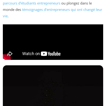
parcours d’étudiants entrepreneurs
ou plongez dans le
monde des
témoignages d’entrepreneurs qui ont changé leur
vie
.