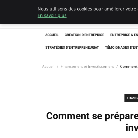
Nous utilisons des cookies pour améliorer votre 
LECFCM
En savoir plus
ACCUEIL
CRÉATION D'ENTREPRISE
ENTREPRISE & E
STRATÉGIES D'ENTREPRENEURIAT
TÉMOIGNAGES D'EN
Accueil
Financement et investissement
Comment s
FINAN
Comment se préparer
in