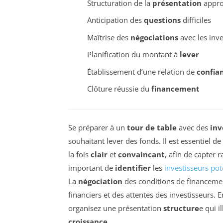
Structuration de la
présentation
appro
Anticipation des
questions
difficiles
Maîtrise des
négociations
avec les inve
Planification du montant à
lever
Établissement d’une relation de
confia
Clôture réussie du
financement
Se préparer à un
tour de table
avec des
inv
souhaitant lever des fonds. Il est essentiel
la fois
clair
et
convaincant
, afin de capter 
important de
identifier
les
investisseurs pot
La
négociation
des conditions de financemen
financiers et des attentes des investisseurs. 
organisez une présentation
structure
e qui i
croissance
.