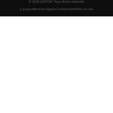
© 2026 LECFCM. Tous droits réservés.
À propos
Mentions légales
Confidentialité
Plan du site