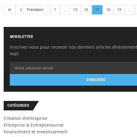
Précédent
1
...
15
16
17
18
19
...
NEWSLETTER
Inscrivez-vous pour recevoir nos derniers articles directement
mail.
S'INSCRIRE
CATÉGORIES
Création d'entreprise
Entreprise & Entrepreneuriat
Financement et investissement