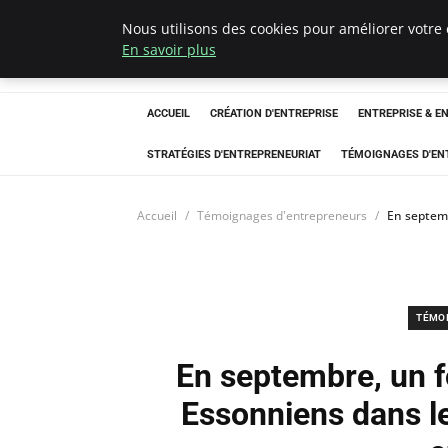
Nous utilisons des cookies pour améliorer votre 
LECFCM
En savoir plus
ACCUEIL
CRÉATION D'ENTREPRISE
ENTREPRISE & E
STRATÉGIES D'ENTREPRENEURIAT
TÉMOIGNAGES D'EN
Accueil
Témoignages d'entrepreneurs
En septemb
TÉMO
En septembre, un f
Essonniens dans l