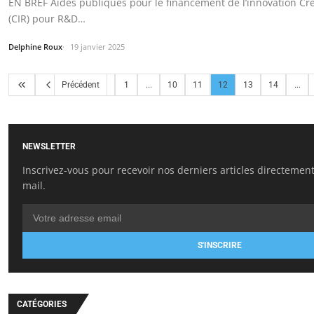
EN BREF Aides publiques pour le financement de l’innovation Cr
(CIR) pour R&D…
Delphine Roux
19 janvier 2025
Précédent
1
...
10
11
12
13
14
...
NEWSLETTER
Inscrivez-vous pour recevoir nos derniers articles directement
mail.
S'INSCRIRE
CATÉGORIES