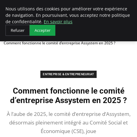
LECFCM
Nous utilisons des cookies pour améliorer votre expérience
de navigation. En poursuivant, vous acceptez notre politique
de confidentialité.
En savoir plus
Refuser
Accepter
Accueil
Entreprise & Entrepreneuriat
Comment fonctionne le comité d’entreprise Assystem en 2025 ?
ENTREPRISE & ENTREPRENEURIAT
Comment fonctionne le comité
d’entreprise Assystem en 2025 ?
À l’aube de 2025, le comité d’entreprise d’Assystem,
désormais pleinement intégré au Comité Social et
Économique (CSE), joue