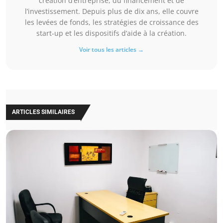
création d’entreprise, du financement et de
l’investissement. Depuis plus de dix ans, elle couvre
les levées de fonds, les stratégies de croissance des
start-up et les dispositifs d’aide à la création.
Voir tous les articles →
ARTICLES SIMILAIRES