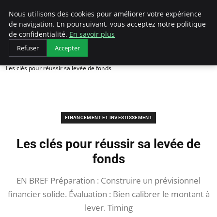
LECFCM
Nous utilisons des cookies pour améliorer votre expérience
de navigation. En poursuivant, vous acceptez notre politique
de confidentialité.
En savoir plus
Refuser
Accepter
Accueil
Financement et investissement
Les clés pour réussir sa levée de fonds
FINANCEMENT ET INVESTISSEMENT
Les clés pour réussir sa levée de
fonds
EN BREF Préparation : Construire un prévisionnel
financier solide. Évaluation : Bien calibrer le montant à
lever. Timing