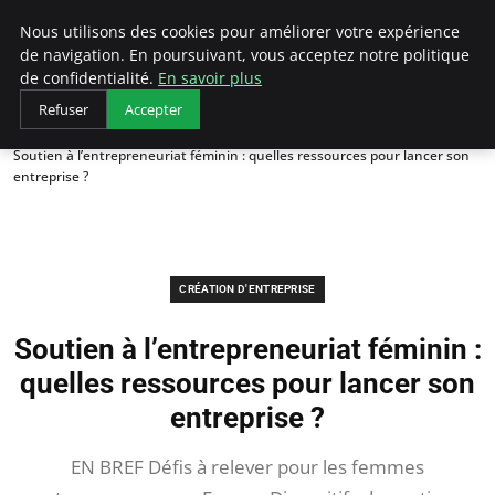
LECFCM
Nous utilisons des cookies pour améliorer votre expérience
de navigation. En poursuivant, vous acceptez notre politique
de confidentialité.
En savoir plus
Refuser
Accepter
Accueil
Création d'entreprise
Soutien à l’entrepreneuriat féminin : quelles ressources pour lancer son
entreprise ?
CRÉATION D'ENTREPRISE
Soutien à l’entrepreneuriat féminin :
quelles ressources pour lancer son
entreprise ?
EN BREF Défis à relever pour les femmes