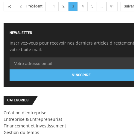
Précédent
1
2
3
4
5
...
41
Suiva
NEWSLETTER
Inscrivez-vous pour recevoir nos derniers articles directemen
votre boîte mail.
S'INSCRIRE
CATÉGORIES
Création d'entreprise
Entreprise & Entrepreneuriat
Financement et investissement
Gestion du temps