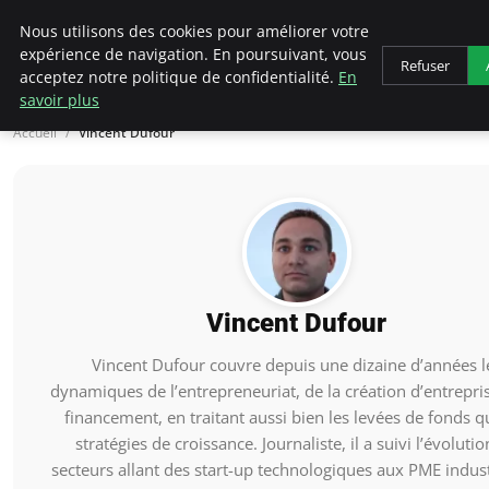
LECFCM
Nous utilisons des cookies pour améliorer votre
expérience de navigation. En poursuivant, vous
Refuser
acceptez notre politique de confidentialité.
En
savoir plus
Accueil
Vincent Dufour
Vincent Dufour
Vincent Dufour couvre depuis une dizaine d’années l
dynamiques de l’entrepreneuriat, de la création d’entrepri
financement, en traitant aussi bien les levées de fonds q
stratégies de croissance. Journaliste, il a suivi l’évoluti
secteurs allant des start-up technologiques aux PME indust