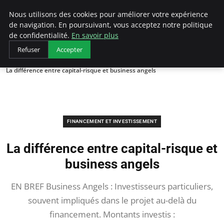
LECFCM
Nous utilisons des cookies pour améliorer votre expérience
de navigation. En poursuivant, vous acceptez notre politique
de confidentialité.
En savoir plus
Refuser
Accepter
Accueil
Financement et investissement
La différence entre capital-risque et business angels
FINANCEMENT ET INVESTISSEMENT
La différence entre capital-risque et
business angels
EN BREF Business Angels : Investisseurs particuliers,
souvent impliqués dans le projet au-delà du
financement. Montants investis :