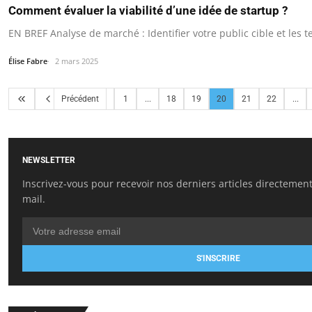
Comment évaluer la viabilité d’une idée de startup ?
EN BREF Analyse de marché : Identifier votre public cible et les 
Élise Fabre
2 mars 2025
Précédent
1
...
18
19
20
21
22
...
NEWSLETTER
Inscrivez-vous pour recevoir nos derniers articles directement
mail.
S'INSCRIRE