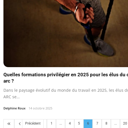
Quelles formations privilégier en 2025 pour les élus du 
arc ?
Dans le paysage évolutif du monde du travail en 2025, les élus d
ARC se…
Delphine Roux
14 octobre 2025
Précédent
1
...
4
5
6
7
8
...
20