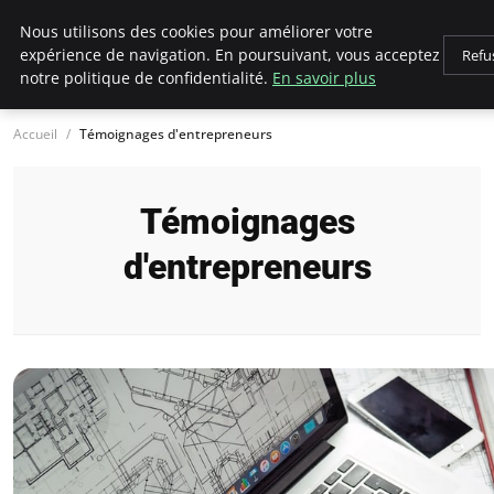
LECFCM
Nous utilisons des cookies pour améliorer votre
expérience de navigation. En poursuivant, vous acceptez
Refu
notre politique de confidentialité.
En savoir plus
Accueil
Témoignages d'entrepreneurs
Témoignages
d'entrepreneurs