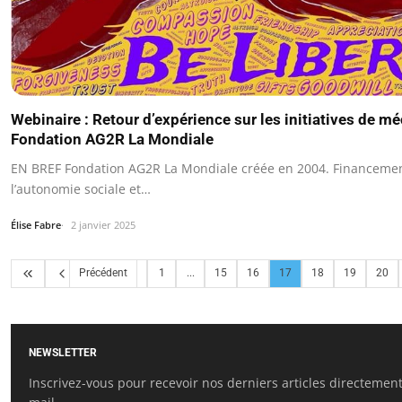
Webinaire : Retour d’expérience sur les initiatives de mé
Fondation AG2R La Mondiale
EN BREF Fondation AG2R La Mondiale créée en 2004. Financemen
l’autonomie sociale et…
Élise Fabre
2 janvier 2025
Précédent
1
...
15
16
17
18
19
20
NEWSLETTER
Inscrivez-vous pour recevoir nos derniers articles directement